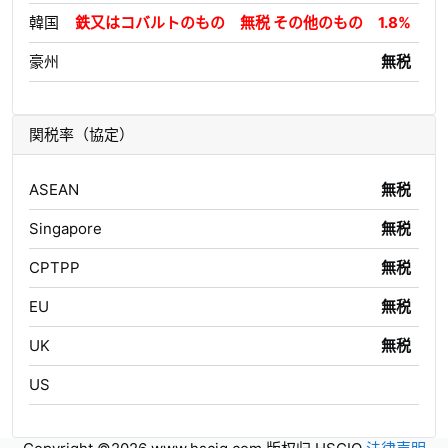
韓国
鉄又はコバルトのもの 無税 その他のもの 1.8%
豪州
無税
関税率（協定）
ASEAN
無税
Singapore
無税
CPTPP
無税
EU
無税
UK
無税
US