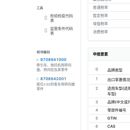
普通税率
工具
暂定税率
检验检疫代码
表
增值税率
监管条件代码
消费税率
表
相邻编码
申报要素
8708941000
牵引车、拖拉机用转向
0
盘、转向柱及其零件
品牌类型
8708942001
1
出口享惠情况
座位≥30的客车用转向器
2
适用车型(适
零件
车型)
3
品牌(中文或
4
零部件编号
5
GTIN
6
CAS