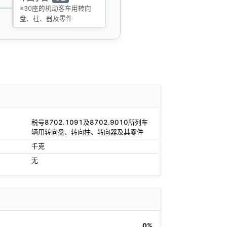
≥30座的机动客车用转向
盘、柱、器及零件
税号8702.1091及8702.9010所列车
辆用转向盘、转向柱、转向器及其零件
千克
无
0%