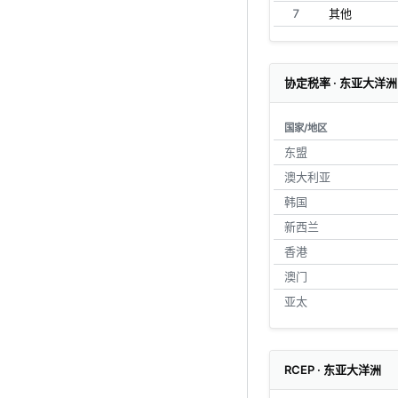
7
其他
协定税率 · 东亚大洋洲
国家/地区
东盟
澳大利亚
韩国
新西兰
香港
澳门
亚太
RCEP · 东亚大洋洲