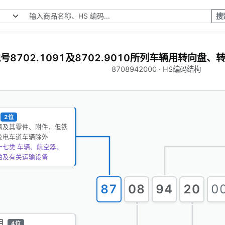
搜
号8702.1091及8702.9010所列车辆用转向盘
8708942000 · HS编码结构
2位
辆及其零件、附件，但铁
及电车道车辆除外
十七类 车辆、航空器、
舶及有关运输设备
87
08
94
20
0
目
4位