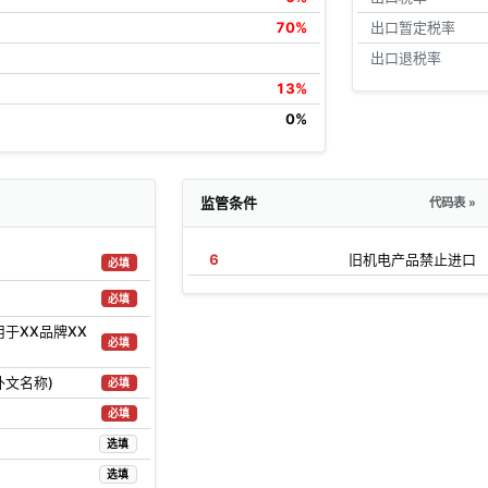
70%
出口暂定税率
出口退税率
13%
0%
监管条件
代码表 »
6
旧机电产品禁止进口
必填
必填
用于XX品牌XX
必填
外文名称)
必填
必填
选填
选填