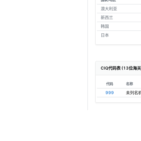
国家/地区
澳大利亚
新西兰
韩国
日本
CIQ代码表 (13位海
代码
名称
999
未列名