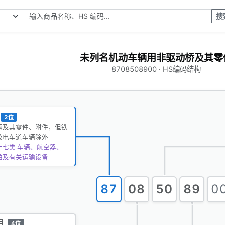
搜
未列名机动车辆用非驱动桥及其零
8708508900 · HS编码结构
2位
辆及其零件、附件，但铁
及电车道车辆除外
十七类 车辆、航空器、
舶及有关运输设备
87
08
50
89
0
目
4位