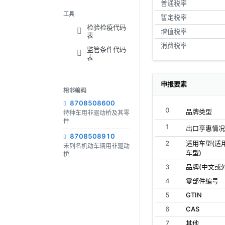
普通税率
工具
暂定税率
检验检疫代码
增值税率
表
消费税率
监管条件代码
表
申报要素
相邻编码
8708508600
0
品牌类型
特种车用非驱动桥及其零
件
1
出口享惠情况
8708508910
2
适用车型(适
未列名机动车辆用非驱动
车型)
桥
3
品牌(中文或
4
零部件编号
5
GTIN
6
CAS
7
其他