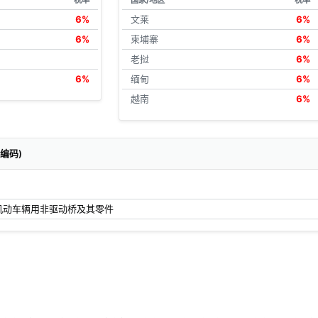
税率
国家/地区
税率
6%
文莱
6%
6%
柬埔寨
6%
老挝
6%
6%
缅甸
6%
越南
6%
关编码)
机动车辆用非驱动桥及其零件