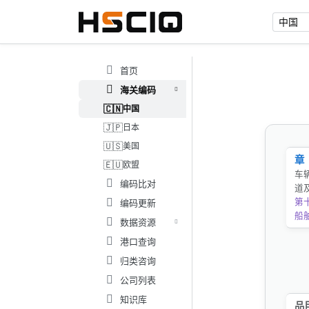
首页
海关编码
🇨🇳
中国
🇯🇵
日本
🇺🇸
美国
章
🇪🇺
欧盟
车
编码比对
道
第
编码更新
船
数据资源
港口查询
归类咨询
公司列表
知识库
品