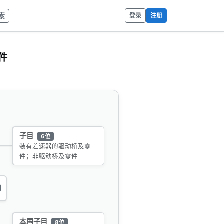
索
登录
注册
件
子目
6位
装有差速器的驱动桥及零
件；非驱动桥及零件
0
本国子目
8位