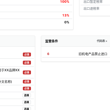
100%
出口暂定税率
出口退税率
13%
0%
监管条件
代码表 »
6
旧机电产品禁止进口
必填
必填
用于XX品牌XX
必填
外文名称)
必填
必填
选填
选填
选填