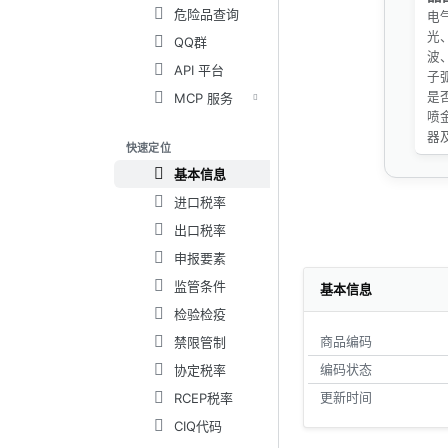
危险品查询
电
光
QQ群
波
API 平台
子
是
MCP 服务
喷
器
快速定位
基本信息
进口税率
出口税率
申报要素
监管条件
基本信息
检验检疫
商品编码
禁限管制
编码状态
协定税率
更新时间
RCEP税率
CIQ代码