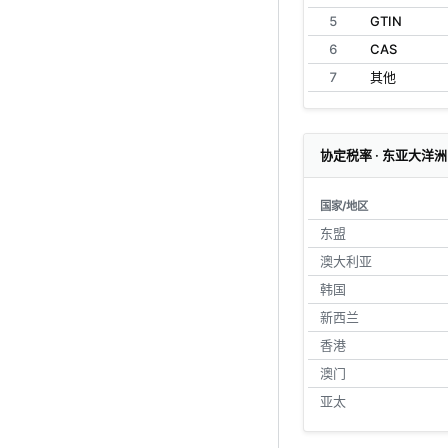
5
GTIN
6
CAS
7
其他
协定税率 · 东亚大洋洲
国家/地区
东盟
澳大利亚
韩国
新西兰
香港
澳门
亚太