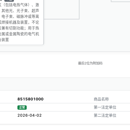
气（包括电热气体）、激
、其他光、光子束、超声
、电子束、磁脉冲或等离
弧焊接机器及装置，不论
否兼有切割功能；用于热
金属或金属陶瓷的电气机
及装置
最后2位为附加码
8515801000
商品名称
第一法定单位
正常
2026-04-02
第二法定单位