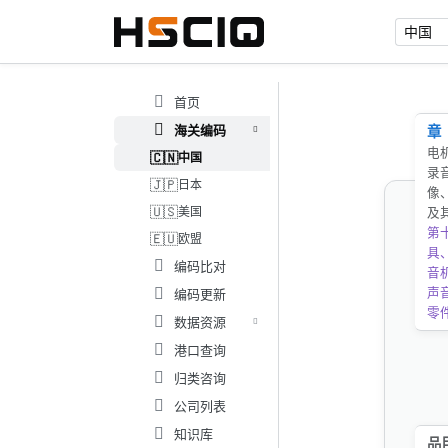
首页
海关编码
章
电
🇨🇳
中国
录
🇯🇵
日本
像
🇺🇸
美国
及
第
🇪🇺
欧盟
具
编码比对
音
声
编码更新
零
数据资源
港口查询
归类咨询
公司列表
知识库
品