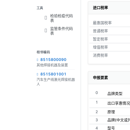
进口税率
工具
检验检疫代码
表
最惠国税率
监管条件代码
普通税率
表
暂定税率
增值税率
相邻编码
消费税率
8515800090
其他焊接机器及装置
8515801001
申报要素
汽车生产线激光焊接机器
人
0
品牌类型
1
出口享惠情况
2
原理
3
品牌(中文或
4
型号