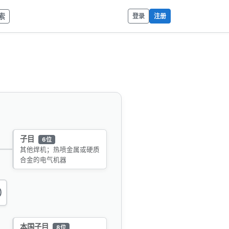
索
登录
注册
子目
6位
其他焊机；热喷金属或硬质
合金的电气机器
0
本国子目
8位