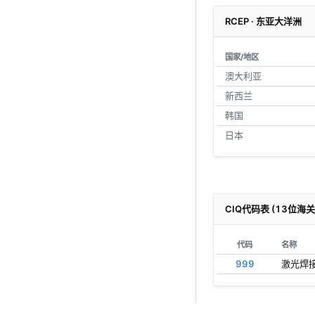
RCEP · 东亚大洋洲
国家/地区
澳大利亚
新西兰
韩国
日本
CIQ代码表 (13位海
代码
名称
999
激光焊