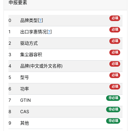
申报要素
必填
0
品牌类型[
?
]
必填
1
出口享惠情况[
?
]
必填
2
驱动方式
必填
3
集尘器容积
必填
4
品牌(中文或外文名称)
必填
5
型号
必填
6
功率
非必填
7
GTIN
非必填
8
CAS
非必填
9
其他