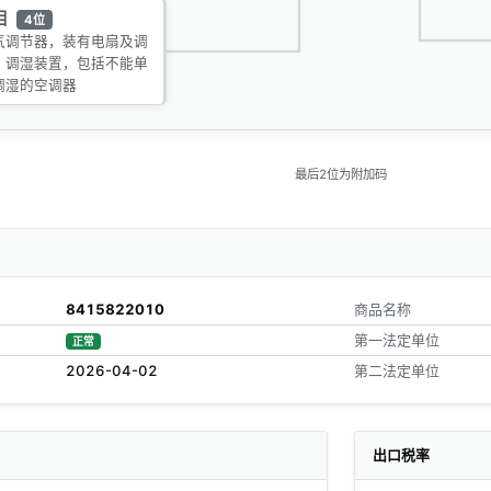
目
4位
气调节器，装有电扇及调
、调湿装置，包括不能单
调湿的空调器
最后2位为附加码
8415822010
商品名称
第一法定单位
正常
2026-04-02
第二法定单位
出口税率