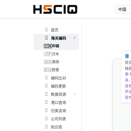
首页
海关编码
🇨🇳
中国
🇯🇵
日本
章
🇺🇸
美国
核
械
🇪🇺
欧盟
第
编码比对
具
编码更新
音
声
数据资源
零
港口查询
归类咨询
公司列表
知识库