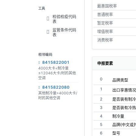
最惠国税率
工具
普通税率
检验检疫代码
表
暂定税率
监管条件代码
增值税率
表
消费税率
相邻编码
8415822001
申报要素
4000大卡<制冷量
≤12046大卡/时的其他
空调
0
品牌类型
8415822080
1
出口享惠情况
其他制冷量>4000大卡/
时的其他空调
2
是否装有制冷
3
是否装有冷热
4
制冷量
5
品牌(中文或
6
型号