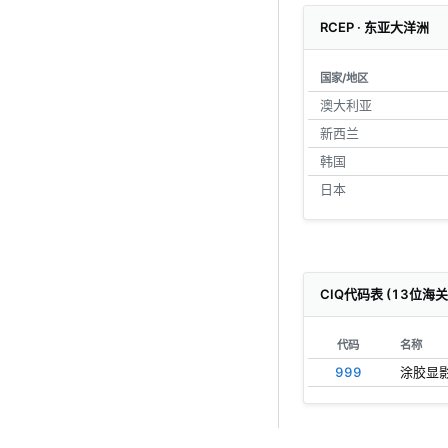
RCEP · 东亚大洋洲
国家/地区
澳大利亚
新西兰
韩国
日本
CIQ代码表 (13位海
代码
名称
999
涂胶显