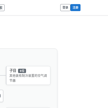
索
登录
注册
子目
6位
其他装有制冷装置的空气调
节器
0