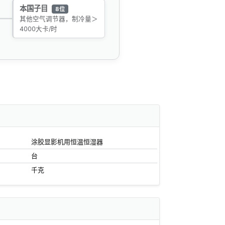
本国子目
8位
其他空气调节器，制冷量＞
4000大卡/时
涂胶显影机用恒温恒湿器
台
千克