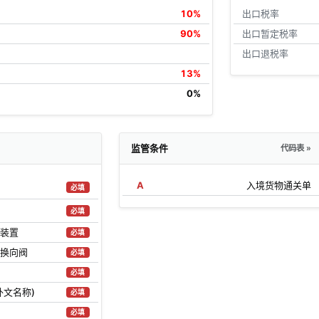
10%
出口税率
90%
出口暂定税率
出口退税率
13%
0%
监管条件
代码表 »
A
入境货物通关单
必填
必填
装置
必填
换向阀
必填
必填
外文名称)
必填
必填