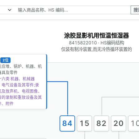
搜
涂胶显影机用恒温恒湿器
8415822010 · HS编码结构
仅装有制冷装置,而无冷热循环装置的
2位
反应堆、锅炉、机器、机
器具及零件
十六类 机器、机械器
、电气设备及其零件;录
机及放声机、电视图像、
音的录制和重放设备及其
件、附件
84
15
82
20
1