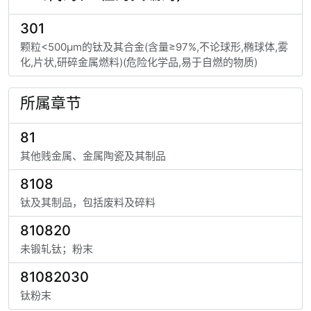
301
颗粒<500μm的钛及其合金(含量≥97%,不论球形,椭球体,雾
化,片状,研碎金属燃料)(危险化学品,易于自燃的物质)
所属章节
81
其他贱金属、金属陶瓷及其制品
8108
钛及其制品，包括废料及碎料
810820
未锻轧钛；粉末
81082030
钛粉末