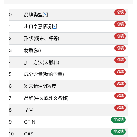
必填
0
品牌类型[
?
]
必填
1
出口享惠情况[
?
]
必填
2
形状(粉末、杆等)
必填
3
材质(钛)
必填
4
加工方法(未锻轧)
必填
5
成分含量(钛的含量)
必填
6
粉末请注明粒度
必填
7
品牌(中文或外文名称)
必填
8
型号
非必填
9
GTIN
非必填
10
CAS