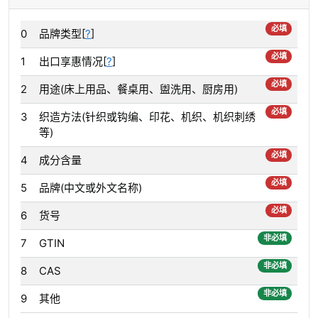
必填
0
品牌类型[
?
]
必填
1
出口享惠情况[
?
]
必填
2
用途(床上用品、餐桌用、盥洗用、厨房用)
必填
3
织造方法(针织或钩编、印花、机织、机织刺绣
等)
必填
4
成分含量
必填
5
品牌(中文或外文名称)
必填
6
货号
非必填
7
GTIN
非必填
8
CAS
非必填
9
其他