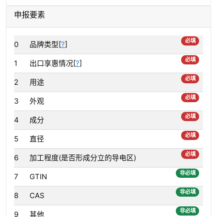
申报要素
必填
0
品牌类型[
?
]
必填
1
出口享惠情况[
?
]
必填
2
用途
必填
3
外观
必填
4
成分
必填
5
直径
必填
6
加工程度(是否形成分立的导电区)
非必填
7
GTIN
非必填
8
CAS
非必填
9
其他