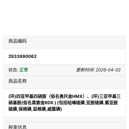
商品编码
2933990062
状态:
正常
更新时间: 2026-04-02
商品名称
(环)四亚甲基四硝胺（俗名奥托金HMX）、(环)三亚甲基三
硝基胺(俗名黑索金RDX ) (包括哒嗪硫磷,亚胺硫磷,氯亚胺
硫磷,保棉磷,益棉磷,威菌磷)
税率信息