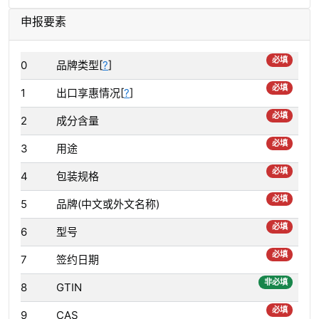
申报要素
必填
0
品牌类型[
?
]
必填
1
出口享惠情况[
?
]
必填
2
成分含量
必填
3
用途
必填
4
包装规格
必填
5
品牌(中文或外文名称)
必填
6
型号
必填
7
签约日期
非必填
8
GTIN
必填
9
CAS