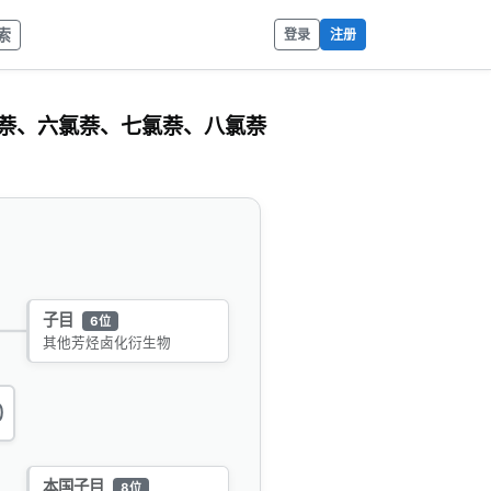
索
登录
注册
萘、六氯萘、七氯萘、八氯萘
子目
6位
其他芳烃卤化衍生物
0
本国子目
8位