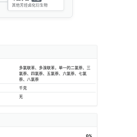
其他芳烃卤化衍生物
多氯联苯、多溴联苯，单一的二氯萘、三
氯萘、四氯萘、五氯萘、六氯萘、七氯
萘、八氯萘
千克
无
0%