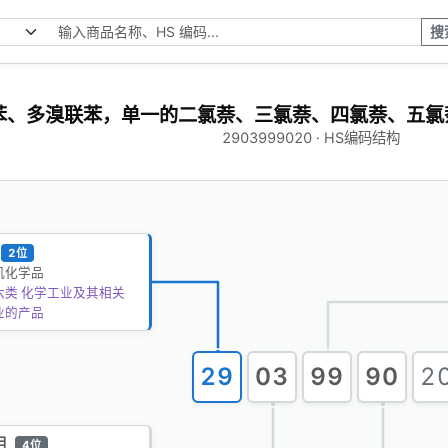
搜
苯、多溴联苯，单一的二氯萘、三氯萘、四氯萘、五氯
2903999020 · HS编码结构
2位
机化学品
六类 化学工业及其相关
业的产品
29
03
99
90
2
目
4位