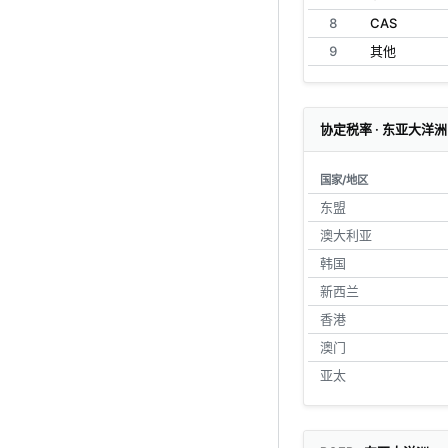
8
CAS
9
其他
协定税率 · 东亚大洋洲
国家/地区
东盟
澳大利亚
韩国
新西兰
香港
澳门
亚太