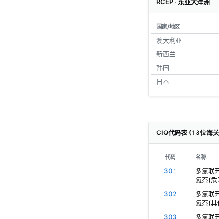
RCEP · 东亚大洋洲
国家/地区
澳大利亚
新西兰
韩国
日本
CIQ代码表 (13位海
代码
名称
301
多氯联
氯萘(危
302
多氯联
氯萘(其
303
多氯联