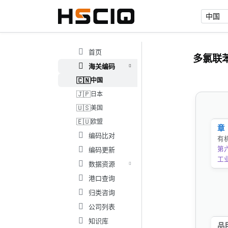
首页
多氯联
海关编码
🇨🇳
中国
🇯🇵
日本
🇺🇸
美国
🇪🇺
欧盟
章
编码比对
有
第
编码更新
工
数据资源
港口查询
归类咨询
公司列表
知识库
品