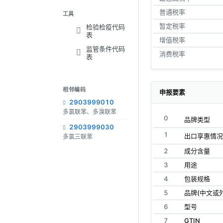
普通税率
工具
暂定税率
检验检疫代码
表
增值税率
监管条件代码
消费税率
表
相邻编码
申报要素
2903999010
多氯联苯、多溴联苯
0
品牌类型
2903999030
1
出口享惠情况
多氯三联苯
2
成分含量
3
用途
4
包装规格
5
品牌(中文或
6
型号
7
GTIN