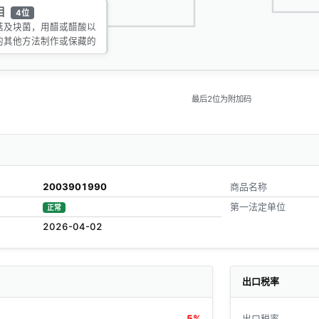
目
4位
菇及块菌，用醋或醋酸以
的其他方法制作或保藏的
最后2位为附加码
2003901990
商品名称
第一法定单位
正常
2026-04-02
出口税率
5%
出口税率