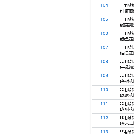
104
非用醋
(牛肝菌
105
非用醋
(姬菇罐
106
非用醋
(鲍鱼菇
107
非用醋
(白灵菇
108
非用醋
(平菇罐
109
非用醋
(茶树菇
110
非用醋
(凤尾菇
111
非用醋
(灰树花
112
非用醋
(黑木耳
113
非用醋