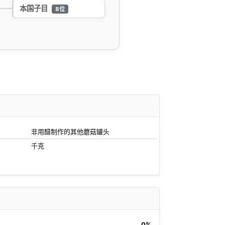
本国子目
8位
非用醋制作的其他蘑菇罐头
千克
0%