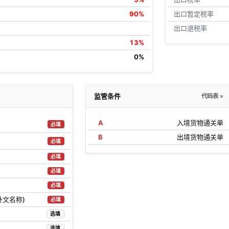
90%
出口暂定税率
出口退税率
13%
0%
监管条件
代码表 »
A
入境货物通关单
必填
B
出境货物通关单
必填
必填
必填
必填
外文名称)
必填
选填
选填