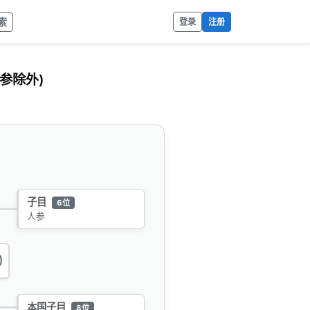
索
登录
注册
参除外)
子目
6位
人参
0
本国子目
8位