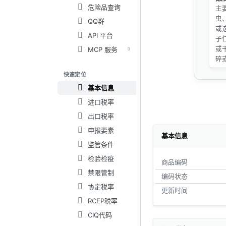
危险品查询
主
虫
QQ群
或
API 平台
子
或
MCP 服务
碎
快速定位
基本信息
进口税率
出口税率
申报要素
基本信息
监管条件
检验检疫
商品编码
禁限管制
编码状态
协定税率
更新时间
RCEP税率
CIQ代码