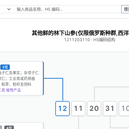
搜
其他鲜的林下山参(仅限俄罗斯种群,西洋
1211203110 · HS编码结构
2位
油子仁及果实；杂项子仁
果仁；工业用或药用植
；稻草、秸秆及饲料
二类 植物产品
12
11
20
31
1
目
4位