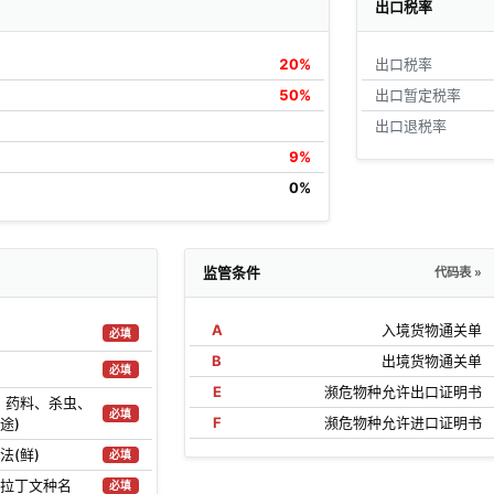
出口税率
20%
出口税率
50%
出口暂定税率
出口退税率
9%
0%
监管条件
代码表 »
A
入境货物通关单
必填
B
出境货物通关单
必填
E
濒危物种允许出口证明书
、药料、杀虫、
必填
F
濒危物种允许进口证明书
途)
法(鲜)
必填
拉丁文种名
必填