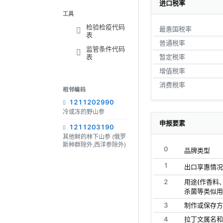
进口税率
工具
检验检疫代码
最惠国税率
表
普通税率
监管条件代码
表
暂定税率
增值税率
消费税率
相邻编码
1211202990
冷或冻的野山参
申报要素
1211203190
其他鲜的林下山参 (俄罗
斯种群除外,西洋参除外)
0
品牌类型
1
出口享惠情况
2
用途(作香料
杀菌等类似用
3
制作或保存方
4
拉丁文属名和