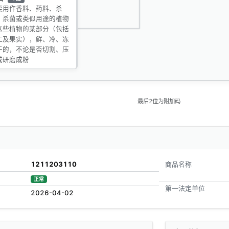
要用作香料、药料、杀
、杀菌或类似用途的植物
这些植物的某部分（包括
仁及果实），鲜、冷、冻
干的，不论是否切割、压
或研磨成粉
最后2位为附加码
1211203110
商品名称
正常
第一法定单位
2026-04-02