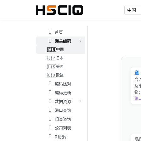
首页
海关编码
🇨🇳
中国
🇯🇵
日本
🇺🇸
美国
章
🇪🇺
欧盟
含
编码比对
及
物
编码更新
第
数据资源
港口查询
归类咨询
公司列表
知识库
品