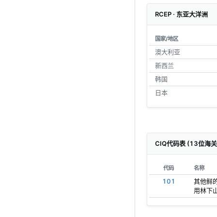
RCEP · 东亚大洋洲
国家/地区
澳大利亚
新西兰
韩国
日本
CIQ代码表 (13位海
代码
名称
101
其他鲜的
用林下山