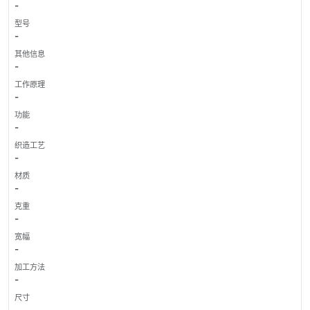
-
型号
-
其他信息
-
工作原理
-
功能
-
织造工艺
-
材质
-
克重
-
宽幅
-
加工方法
-
尺寸