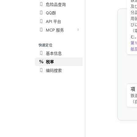
鉄
危险品查询
及
分
QQ群
用
API 平台
び
MCP 服务
（
む
第1
快速定位
舶
基本信息
税率
编码搜索
項
鉄
（