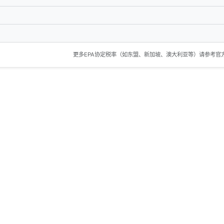
更多EPA协定税率（如东盟、新加坡、澳大利亚等）请参考官