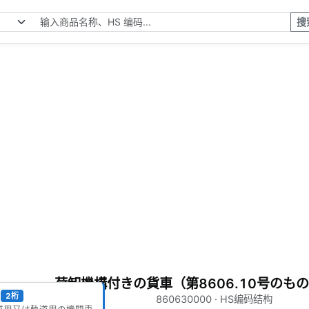
搜
荷卸機構付きの貨車（第8606.10号のも
2桁
860630000 · HS编码结构