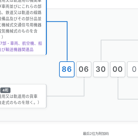
道用又は軌道用の機関車
び車両並びにこれらの部
品、鉄道又は軌道の線路
装備品及びその部分品並
に機械式交通信号用機器
電気機械式のものを含
。）
7部 - 車両、航空機、船
及び輸送機器関連品
86
06
30
00
0
4桁
道用又は軌道用の貨車
自走式のものを除く。）
最后2位为附加码