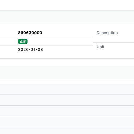
860630000
Description
正常
Unit
2026-01-08