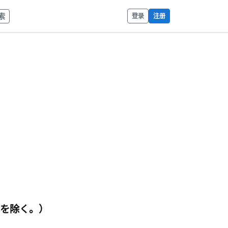
索
登录
注册
のを除く。）