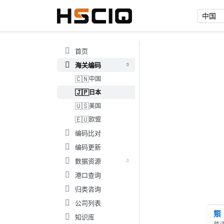
首页
海关编码
🇨🇳
中国
🇯🇵
日本
🇺🇸
美国
🇪🇺
欧盟
编码比对
编码更新
数据资源
港口查询
归类咨询
公司列表
類
知识库