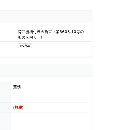
荷卸機構付きの貨車（第8606.10号の
ものを除く。）
NO/KG
無税
(無税)