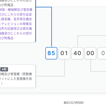
機器並びにこれらの部分
及び附属品
6部 - 機械類及び電気機
並びにこれらの部分品並
に録音機、音声再生機並
にテレビジョンの映像及
音声の記録用又は再生機
機器並びにこれらの部分
及び附属品
85
01
40
00
0
4桁
動機及び発電機（原動機
セットにした発電機を除
。）
最后2位为附加码