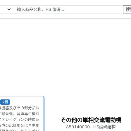
搜
2桁
気機器及びその部分品並
に録音機、音声再生機並
その他の単相交流電動機
にテレビジョンの映像及
音声の記録用又は再生用
850140000 · HS编码结构