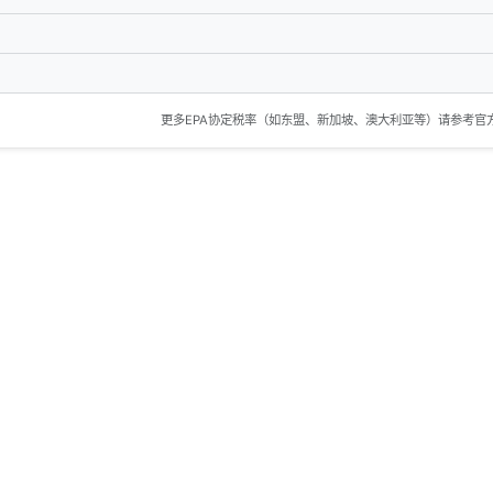
更多EPA协定税率（如东盟、新加坡、澳大利亚等）请参考官