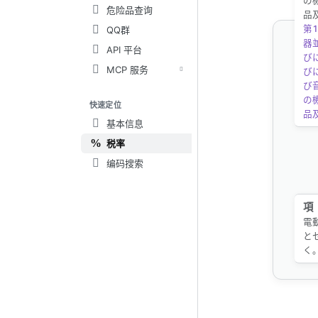
の
危险品查询
品
第1
QQ群
器
API 平台
び
MCP 服务
び
び
の
快速定位
品
基本信息
税率
编码搜索
項
電
と
く