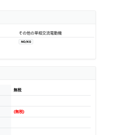
その他の単相交流電動機
NO/KG
無税
(無税)