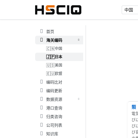
首页
海关编码
🇨🇳
中国
🇯🇵
日本
🇺🇸
美国
🇪🇺
欧盟
编码比对
编码更新
数据资源
類
港口查询
電
归类咨询
び
公司列表
び
び
知识库