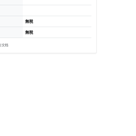
無税
無税
方文档