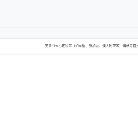
更多EPA协定税率（如东盟、新加坡、澳大利亚等）请参考官