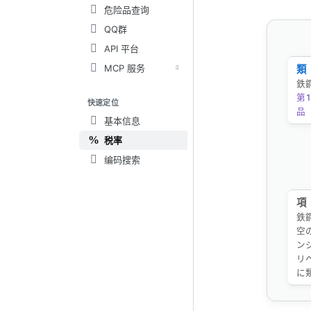
危险品查询
QQ群
API 平台
MCP 服务
類
鉄
第1
快速定位
品
基本信息
税率
编码搜索
項
鉄
空
ン
リ
に