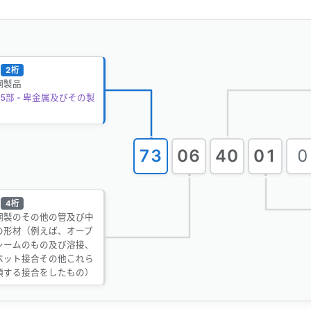
2桁
鋼製品
5部 - 卑金属及びその製
73
06
40
01
0
4桁
鋼製のその他の管及び中
の形材（例えば、オープ
シームのもの及び溶接、
ベット接合その他これら
類する接合をしたもの）