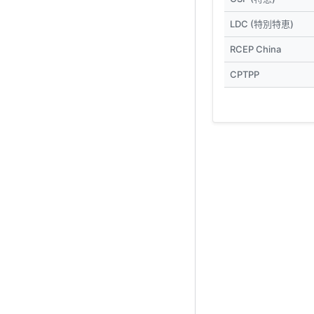
LDC (特別特恵)
RCEP China
CPTPP