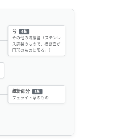
号
6桁
その他の溶接管（ステンレ
ス鋼製のもので、横断面が
円形のものに限る。）
統計細分
8桁
フェライト系のもの