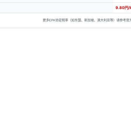
9.80円/
更多EPA协定税率（如东盟、新加坡、澳大利亚等）请参考官