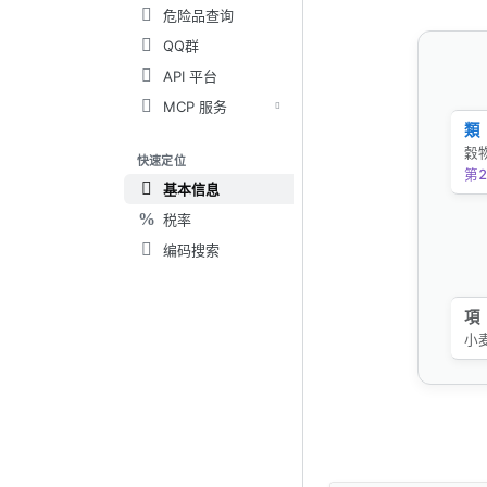
危险品查询
QQ群
API 平台
MCP 服务
類
穀
快速定位
第2
基本信息
税率
编码搜索
項
小