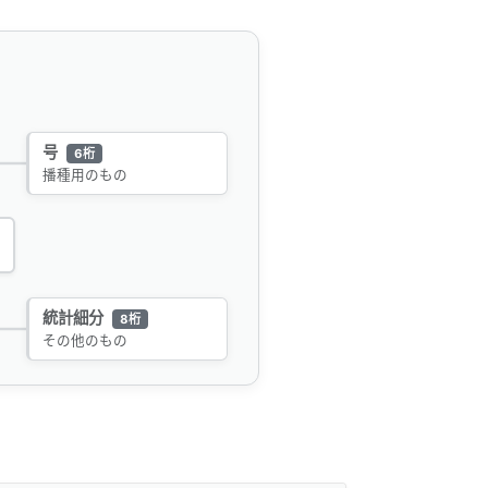
号
6桁
播種用のもの
統計細分
8桁
その他のもの