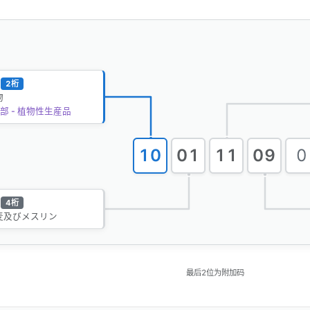
2桁
物
部 - 植物性生産品
10
01
11
09
0
4桁
麦及びメスリン
最后2位为附加码