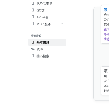
危险品查询
類
QQ群
魚
API 平台
及
MCP 服务
無
第1
も
快速定位
生
基本信息
税率
编码搜索
項
魚
た
0
他