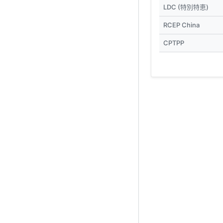
LDC (特別特恵)
RCEP China
CPTPP