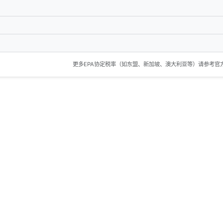
更多EPA协定税率（如东盟、新加坡、澳大利亚等）请参考官