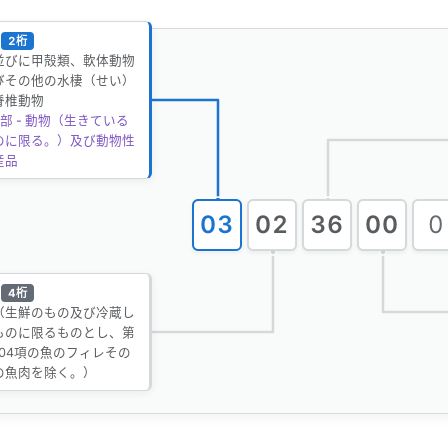
2桁
並びに甲殻類、軟体動物
びその他の水棲（せい）
脊椎動物
部 - 動物（生きている
のに限る。）及び動物性
産品
03
02
36
00
0
4桁
（生鮮のもの及び冷蔵し
ものに限るものとし、第
3.04項の魚のフィレその
の魚肉を除く。）