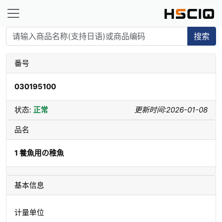
搜索
番号
030195100
状态:
正常
更新时间:2026-01-08
品名
1 養魚用の稚魚
基本信息
计量单位