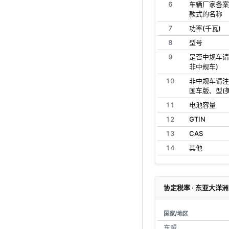
6
车辆厂家备案
款式的名称
7
功率(千瓦)
8
型号
9
是否中规车请
非中规车)
10
非中规车请注
国车版、型(
11
电池容量
12
GTIN
13
CAS
14
其他
协定税率 · 东亚大洋洲
国家/地区
东盟