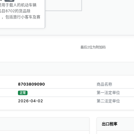
要用于载人的机动车辆
品目8702的货品除
），包括旅行小客车及赛
最后2位为附加码
8703809090
商品名称
第一法定单位
正常
2026-04-02
第二法定单位
出口税率