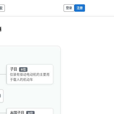
索
登录
注册
辆
子目
6位
仅装有驱动电动机的主要用
于载人的机动车
0
本国子目
8位