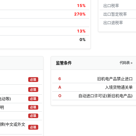
15%
出口税率
270%
出口暂定税率
出口退税率
13%
0%
监管条件
代码表 »
6
旧机电产品禁止进口
必填
A
入境货物通关单
必填
O
自动进口许可证(新旧机电产品)
电动等)
必填
明
必填
必填
牌(中文或外文
必填