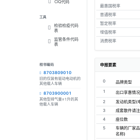
CIQ代码
最惠国税率
普通税率
工具
暂定税率
检验检疫代码
表
增值税率
监管条件代码
消费税率
表
申报要素
相邻编码
8703809010
旧的仅装有驱动电动机的
0
品牌类型
其他载人车辆
1
出口享惠情况
8703900001
其他型排气量≤1升的其
2
发动机类型(
他载人车辆
3
成套散件请注
4
座位数
5
车辆的厂家品
名称)