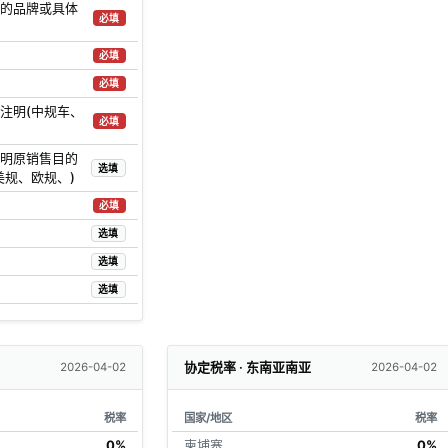
的品牌或具体
必填
必填
必填
注明(中规车、
必填
明原销售目的
选填
美规、欧规、)
必填
选填
选填
选填
协定税率 · 东南亚南亚
2026-04-02
2026-04-02
税率
国家/地区
税率
0%
柬埔寨
0%