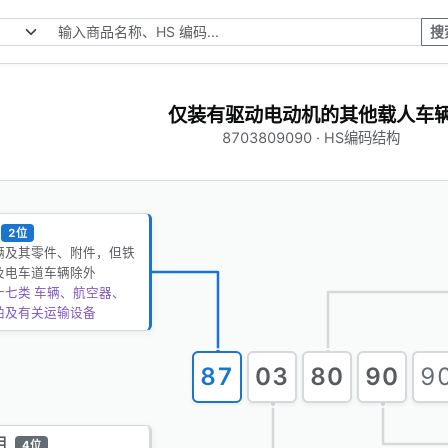
搜
仅装有驱动电动机的其他载人车
8703809090 · HS编码结构
2位
辆及其零件、附件，但铁
及电车道车辆除外
十七类 车辆、航空器、
舶及有关运输设备
87
03
80
90
9
目
4位