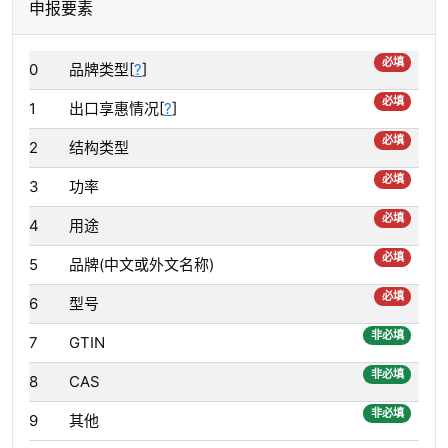
申报要素
必填
0
品牌类型[
?
]
必填
1
出口享惠情况[
?
]
必填
2
结构类型
必填
3
功率
必填
4
用途
必填
5
品牌(中文或外文名称)
必填
6
型号
非必填
7
GTIN
非必填
8
CAS
非必填
9
其他