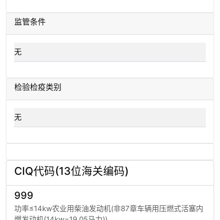
监管条件
无
检验检疫类别
无
CIQ代码(13位海关编码)
999
功率≤14kw农业用柴油发动机(非87章车辆用压燃式活塞内
燃发动机(14kw=19.05马力))