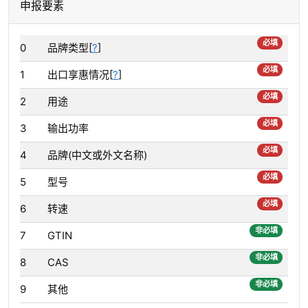
申报要素
必填
0
品牌类型[
?
]
必填
1
出口享惠情况[
?
]
必填
2
用途
必填
3
输出功率
必填
4
品牌(中文或外文名称)
必填
5
型号
必填
6
转速
非必填
7
GTIN
非必填
8
CAS
非必填
9
其他