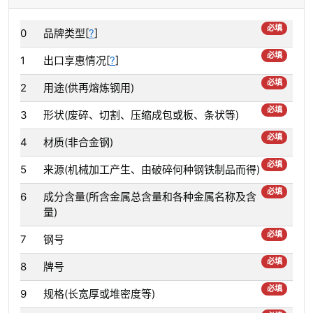
必填
0
品牌类型[
?
]
必填
1
出口享惠情况[
?
]
必填
2
用途(供再熔炼钢用)
必填
3
形状(废碎、切割、压缩成包或板、条状等)
必填
4
材质(非合金钢)
必填
5
来源(机械加工产生、由破碎何种钢铁制品而得)
必填
6
成分含量(所含金属总含量和各种金属名称及含
量)
必填
7
钢号
必填
8
牌号
必填
9
规格(长宽厚或堆密度等)