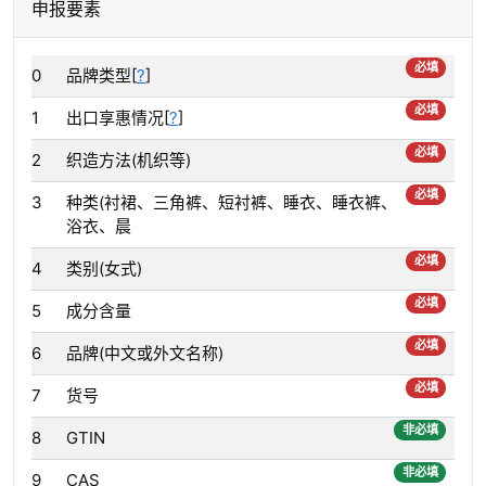
申报要素
必填
0
品牌类型[
?
]
必填
1
出口享惠情况[
?
]
必填
2
织造方法(机织等)
必填
3
种类(衬裙、三角裤、短衬裤、睡衣、睡衣裤、
浴衣、晨
必填
4
类别(女式)
必填
5
成分含量
必填
6
品牌(中文或外文名称)
必填
7
货号
非必填
8
GTIN
非必填
9
CAS