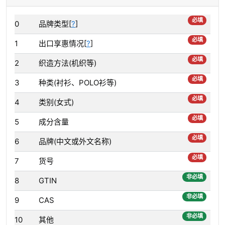
必填
0
品牌类型[
?
]
必填
1
出口享惠情况[
?
]
必填
2
织造方法(机织等)
必填
3
种类(衬衫、POLO衫等)
必填
4
类别(女式)
必填
5
成分含量
必填
6
品牌(中文或外文名称)
必填
7
货号
非必填
8
GTIN
非必填
9
CAS
非必填
10
其他