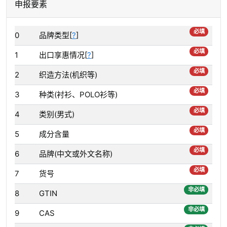
申报要素
必填
0
品牌类型[
?
]
必填
1
出口享惠情况[
?
]
必填
2
织造方法(机织等)
必填
3
种类(衬衫、POLO衫等)
必填
4
类别(男式)
必填
5
成分含量
必填
6
品牌(中文或外文名称)
必填
7
货号
非必填
8
GTIN
非必填
9
CAS