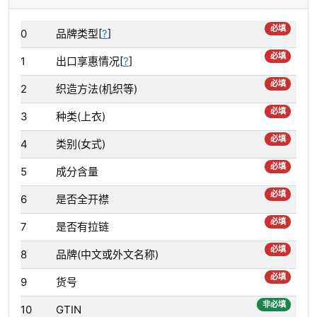
必填
0
品牌类型[
?
]
必填
1
出口享惠情况[
?
]
必填
2
织造方法(机织等)
必填
3
种类(上衣)
必填
4
类别(女式)
必填
5
成分含量
必填
6
是否全开襟
必填
7
是否有拉链
必填
8
品牌(中文或外文名称)
必填
9
货号
非必填
10
GTIN