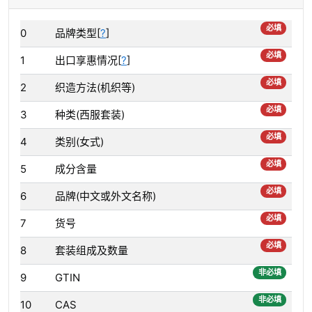
必填
0
品牌类型[
?
]
必填
1
出口享惠情况[
?
]
必填
2
织造方法(机织等)
必填
3
种类(西服套装)
必填
4
类别(女式)
必填
5
成分含量
必填
6
品牌(中文或外文名称)
必填
7
货号
必填
8
套装组成及数量
非必填
9
GTIN
非必填
10
CAS