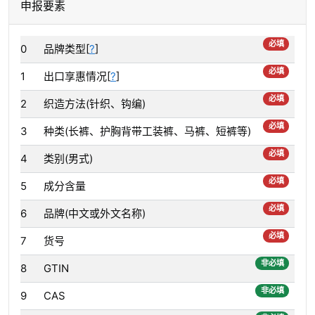
申报要素
必填
0
品牌类型[
?
]
必填
1
出口享惠情况[
?
]
必填
2
织造方法(针织、钩编)
必填
3
种类(长裤、护胸背带工装裤、马裤、短裤等)
必填
4
类别(男式)
必填
5
成分含量
必填
6
品牌(中文或外文名称)
必填
7
货号
非必填
8
GTIN
非必填
9
CAS