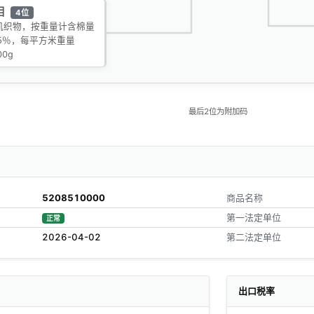
目
4位
机织物，按重量计含棉量
85％，每平方米重量
00g
最后2位为附加码
5208510000
商品名称
第一法定单位
正常
2026-04-02
第二法定单位
出口税率