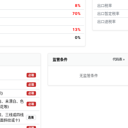
8%
出口税率
70%
出口暂定税率
出口退税率
13%
0%
监管条件
代码表 »
无监管条件
必填
必填
)
必填
白、未漂白、色
必填
花等)
纹、三线或四线
选填
面斜纹或十)