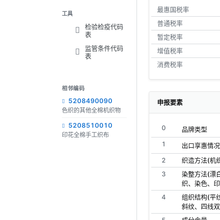
最惠国税率
工具
普通税率
检验检疫代码
表
暂定税率
监管条件代码
增值税率
表
消费税率
相邻编码
5208490090
申报要素
色织的其他全棉机织物
5208510010
0
品牌类型
印花全棉手工织布
1
出口享惠情况
2
织造方法(机织
3
染整方法(漂
织、染色、印
4
组织结构(平
斜纹、四线双