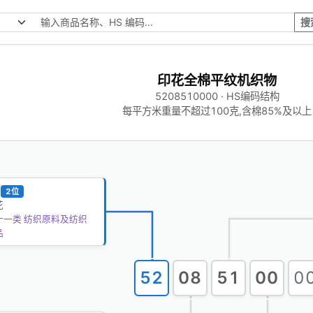
搜
印花全棉平纹机织物
5208510000 · HS编码结构
每平方米重量不超过100克,含棉85%及以上
2位
花
十一类 纺织原料及纺织
品
52
08
51
00
0