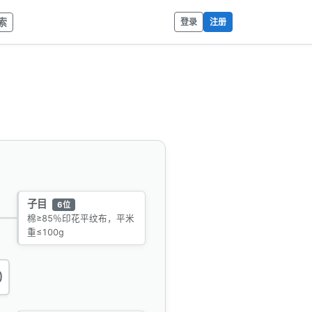
索
登录
注册
子目
6位
棉≥85％印花平纹布，平米
重≤100g
0