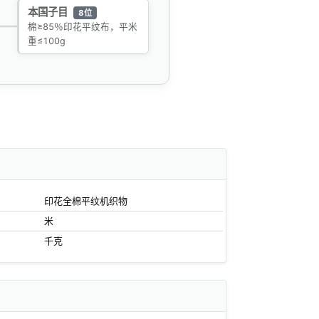
本国子目
8位
棉≥85％印花平纹布，平米
重≤100g
印花全棉平纹机织物
米
千克