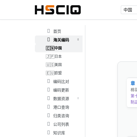
首页
海关编码
🇨🇳
中国
🇯🇵
日本
🇺🇸
美国
🇪🇺
欧盟
编码比对
章
编码更新
棉
第
数据资源
制
港口查询
归类咨询
公司列表
知识库