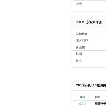
亚太
RCEP · 东亚大洋洲
国家/地区
澳大利亚
新西兰
韩国
日本
CIQ代码表 (13位海
代码
名称
999
印花全棉