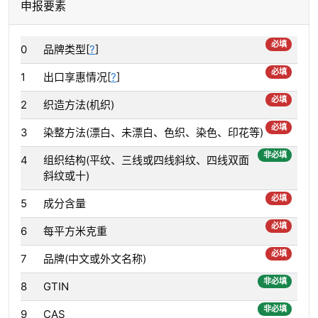
申报要素
必填
0
品牌类型[
?
]
必填
1
出口享惠情况[
?
]
必填
2
织造方法(机织)
必填
3
染整方法(漂白、未漂白、色织、染色、印花等)
非必填
4
组织结构(平纹、三线或四线斜纹、四线双面
斜纹或十)
必填
5
成分含量
必填
6
每平方米克重
必填
7
品牌(中文或外文名称)
非必填
8
GTIN
非必填
9
CAS