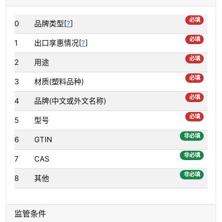
必填
0
品牌类型[
?
]
必填
1
出口享惠情况[
?
]
必填
2
用途
必填
3
材质(塑料品种)
必填
4
品牌(中文或外文名称)
必填
5
型号
非必填
6
GTIN
非必填
7
CAS
非必填
8
其他
监管条件