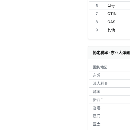
6
型号
7
GTIN
8
CAS
9
其他
协定税率 · 东亚大洋洲
国家/地区
东盟
澳大利亚
韩国
新西兰
香港
澳门
亚太