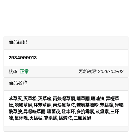
商品编码
2934999013
状态:
正常
更新时间: 2026-04-02
商品名称
苯草灭,灭草松,灭草唑,丙炔噁草酮,噻草酮,噻唑锌,异噁草
松,噁嗪草酮,环苯草酮,丙炔氟草胺,糖氨基嘌呤,苯螨噻,异噁
酰草胺,异噁唑草酮,噻菌茂,硅丰环,多抗霉素,灰瘟素,三环
唑,氧环唑,灭螨猛,克杀螨,螨蜱胺,二氰蒽醌