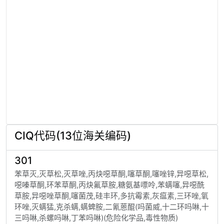
CIQ代码(13位海关编码)
301
苯草灭,灭草松,灭草唑,丙炔噁草酮,噻草酮,噻唑锌,异噁草松,
噁嗪草酮,环苯草酮,丙炔氟草胺,糖氨基嘌呤,苯螨噻,异噁酰
草胺,异噁唑草酮,噻菌茂,硅丰环,多抗霉素,灰瘟素,三环唑,氧
环唑,灭螨猛,克杀螨,螨蜱胺,二氰蒽醌(吗菌威,十二环吗啉,十
三吗啉,杀螺吗啉,丁苯吗啉)(危险化学品,毒性物质)