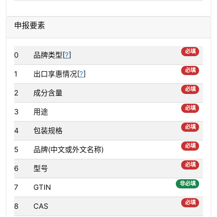
申报要素
必填
0
品牌类型[
?
]
必填
1
出口享惠情况[
?
]
必填
2
成分含量
必填
3
用途
必填
4
包装规格
必填
5
品牌(中文或外文名称)
必填
6
型号
非必填
7
GTIN
必填
8
CAS