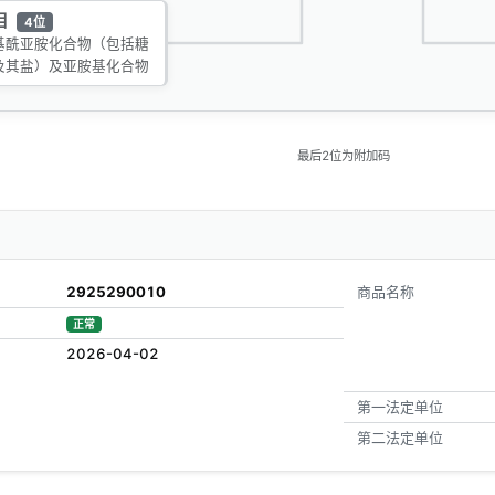
目
4位
基酰亚胺化合物（包括糖
及其盐）及亚胺基化合物
最后2位为附加码
2925290010
商品名称
正常
2026-04-02
第一法定单位
第二法定单位