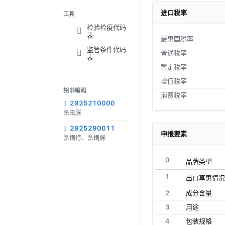
进口税率
工具
检验检疫代码
表
最惠国税率
监管条件代码
普通税率
表
暂定税率
增值税率
相邻编码
消费税率
2925210000
杀虫脒
2925290011
申报要素
杀螨特、杀螨脒
0
品牌类型
1
出口享惠情况
2
成分含量
3
用途
4
包装规格