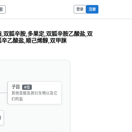
索
登录
注册
酯,双胍辛胺,多果定,双胍辛胺乙酸盐,双
胍辛乙酸盐,顺己烯醇,双甲脒
子目
6位
其他亚胺及其衍生物以及它
们的盐
0