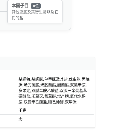
本国子目
8位
其他亚胺及其衍生物以及它
们的盐
杀螨特,杀螨脒,单甲脒及其盐,伐虫脒,丙烷
脒,烯肟菌胺,烯肟菌酯,醚菌酯,双胍辛胺,
多果定,双胍辛胺乙酸盐,双胍三辛烷基苯
磺酸盐,禾草灭,氟草醚,增产肟,氯代水杨
胺,双胍辛乙酸盐,顺己烯醇,双甲脒
千克
无