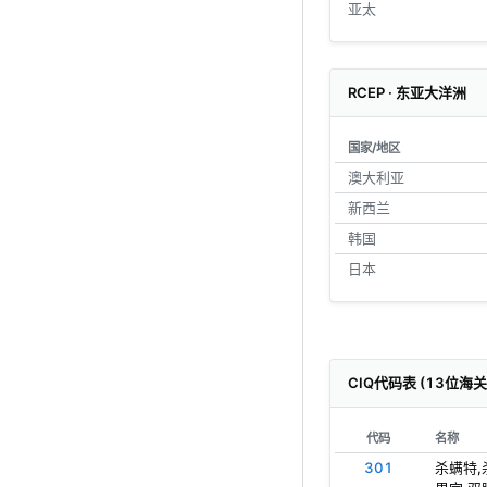
亚太
RCEP · 东亚大洋洲
国家/地区
澳大利亚
新西兰
韩国
日本
CIQ代码表 (13位海
代码
名称
301
杀螨特,