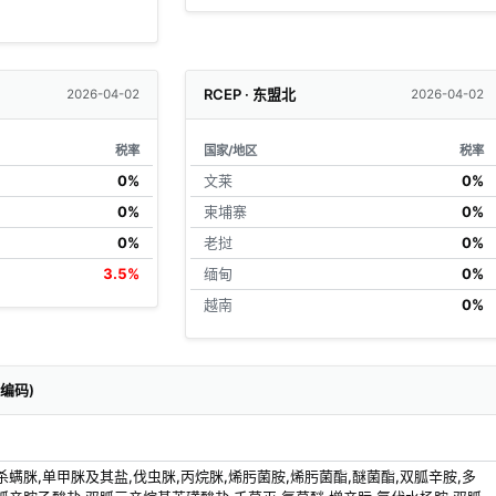
RCEP · 东盟北
2026-04-02
2026-04-02
税率
国家/地区
税率
0%
文莱
0%
0%
柬埔寨
0%
0%
老挝
0%
3.5%
缅甸
0%
越南
0%
关编码)
杀螨脒,单甲脒及其盐,伐虫脒,丙烷脒,烯肟菌胺,烯肟菌酯,醚菌酯,双胍辛胺,多