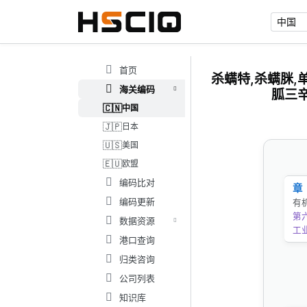
首页
杀螨特,杀螨脒,
海关编码
胍三辛
🇨🇳
中国
🇯🇵
日本
🇺🇸
美国
🇪🇺
欧盟
编码比对
章
编码更新
有
第
数据资源
工
港口查询
归类咨询
公司列表
知识库