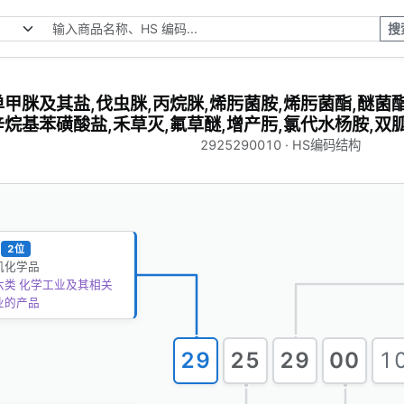
搜
单甲脒及其盐,伐虫脒,丙烷脒,烯肟菌胺,烯肟菌酯,醚菌
烷基苯磺酸盐,禾草灭,氟草醚,增产肟,氯代水杨胺,双
2925290010 · HS编码结构
2位
机化学品
六类 化学工业及其相关
业的产品
29
25
29
00
1