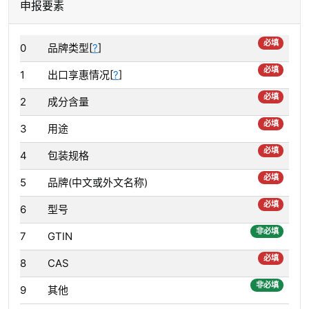
申报要素
必填
0
品牌类型[
?
]
必填
1
出口享惠情况[
?
]
必填
2
成分含量
必填
3
用途
必填
4
包装规格
必填
5
品牌(中文或外文名称)
必填
6
型号
非必填
7
GTIN
必填
8
CAS
非必填
9
其他