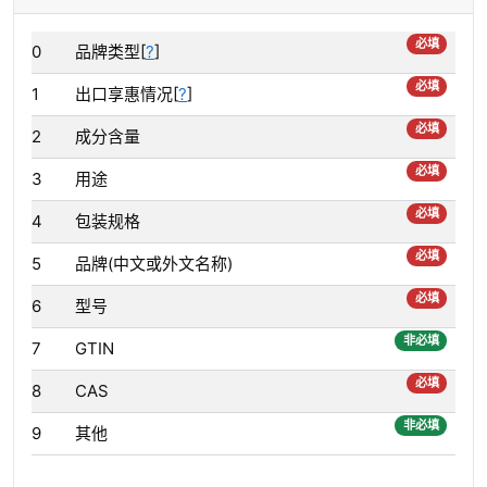
必填
0
品牌类型[
?
]
必填
1
出口享惠情况[
?
]
必填
2
成分含量
必填
3
用途
必填
4
包装规格
必填
5
品牌(中文或外文名称)
必填
6
型号
非必填
7
GTIN
必填
8
CAS
非必填
9
其他