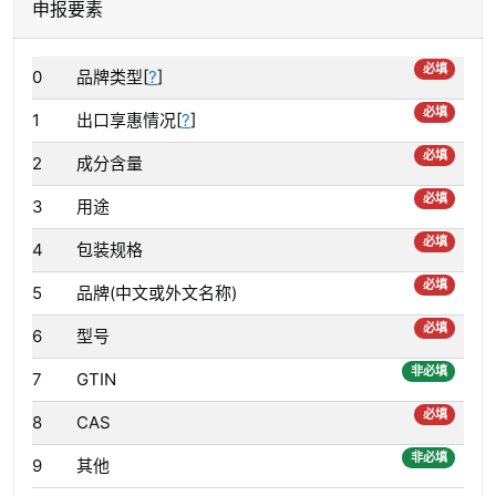
申报要素
必填
0
品牌类型[
?
]
必填
1
出口享惠情况[
?
]
必填
2
成分含量
必填
3
用途
必填
4
包装规格
必填
5
品牌(中文或外文名称)
必填
6
型号
非必填
7
GTIN
必填
8
CAS
非必填
9
其他