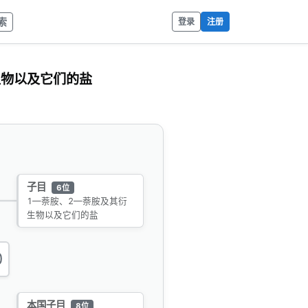
索
登录
注册
生物以及它们的盐
子目
6位
1—萘胺、2—萘胺及其衍
生物以及它们的盐
0
本国子目
8位