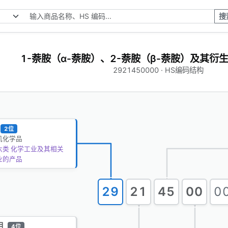
搜
1-萘胺（α-萘胺）、2-萘胺（β-萘胺）及其衍
2921450000 · HS编码结构
2位
机化学品
六类 化学工业及其相关
业的产品
29
21
45
00
0
目
4位