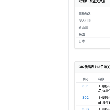
RCEP · 东亚大洋洲
国家/地区
澳大利亚
新西兰
韩国
日本
CIQ代码表 (13位海
代码
名称
301
1-萘胺
品,爆炸
302
1-萘胺
品,爆炸
303
1-萘胺