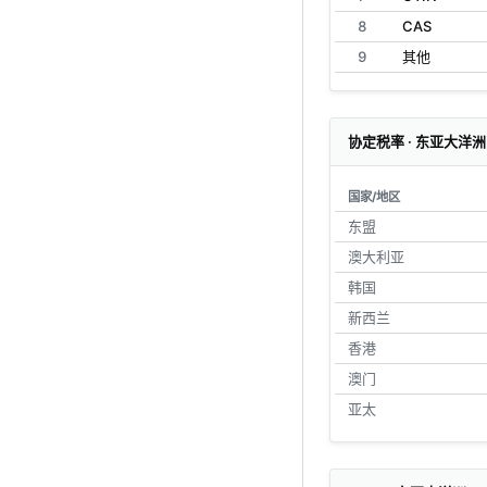
8
CAS
9
其他
协定税率 · 东亚大洋洲
国家/地区
东盟
澳大利亚
韩国
新西兰
香港
澳门
亚太