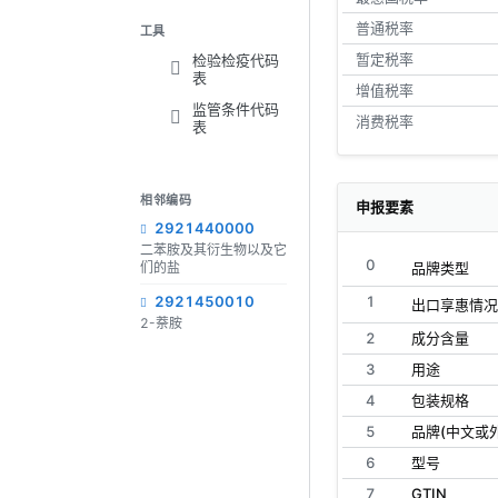
普通税率
工具
暂定税率
检验检疫代码
表
增值税率
监管条件代码
消费税率
表
相邻编码
申报要素
2921440000
二苯胺及其衍生物以及它
0
们的盐
品牌类型
2921450010
1
出口享惠情况
2-萘胺
2
成分含量
3
用途
4
包装规格
5
品牌(中文或
6
型号
7
GTIN