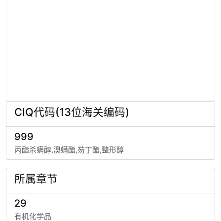
CIQ代码(13位海关编码)
999
丙酯杀螨醇,溴螨酯,芴丁酯,整形醇
所属章节
29
有机化学品