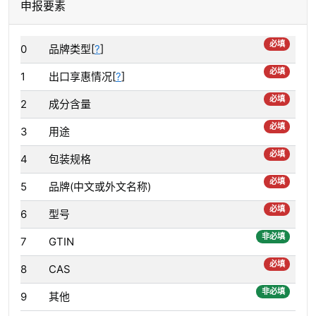
申报要素
必填
0
品牌类型[
?
]
必填
1
出口享惠情况[
?
]
必填
2
成分含量
必填
3
用途
必填
4
包装规格
必填
5
品牌(中文或外文名称)
必填
6
型号
非必填
7
GTIN
必填
8
CAS
非必填
9
其他