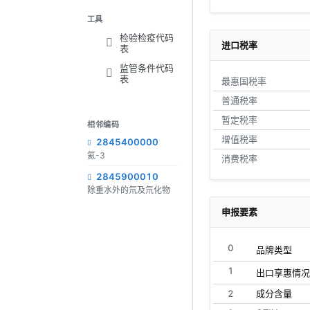
工具
检验检疫代码
进口税率
表
监管条件代码
表
最惠国税率
普通税率
暂定税率
相邻编码
增值税率
2845400000
氦-3
消费税率
2845900010
除重水外的氘及氘化物
申报要素
0
品牌类型
1
出口享惠情况
2
成分含量