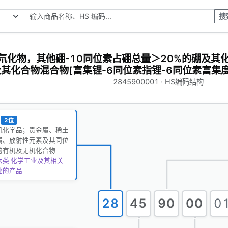
搜
氘化物，其他硼-10同位素占硼总量＞20%的硼及其
其化合物混合物[富集锂-6同位素指锂-6同位素富集度＞
2845900001 · HS编码结构
2位
机化学品；贵金属、稀土
属、放射性元素及其同位
的有机及无机化合物
六类 化学工业及其相关
业的产品
28
45
90
00
0