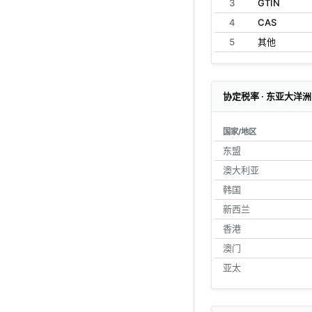
3
GTIN
4
CAS
5
其他
协定税率 · 东亚大洋洲
国家/地区
东盟
澳大利亚
韩国
新西兰
香港
澳门
亚太