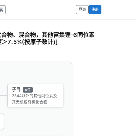
索
登录
注册
化合物、混合物，其他富集锂-6同位素
7.5%(按原子数计)]
子目
6位
2844以外的其他同位素及
其无机或有机化合物
1