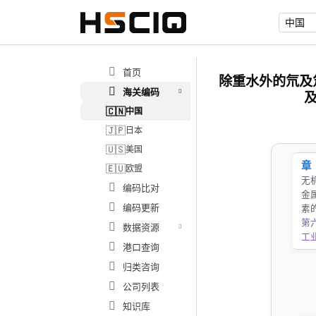
首页
除重水外的氘及
海关编码
及
🇨🇳
中国
🇯🇵
日本
🇺🇸
美国
章
🇪🇺
欧盟
无
编码比对
金
编码更新
素
第
数据资源
工
港口查询
归类咨询
公司列表
知识库