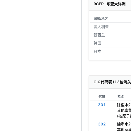
RCEP · 东亚大洋洲
国家/地区
澳大利亚
新西兰
韩国
日本
CIQ代码表 (13位海
代码
名称
301
除重水外
其他富集
(按原子
302
除重水外
其他富集