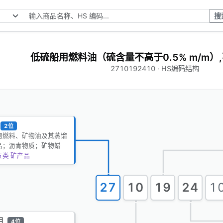
搜
低硫船用燃料油（硫含量不高于0.5% m/m）
2710192410 · HS编码结构
2位
物燃料、矿物油及其蒸馏
品；沥青物质；矿物蜡
五类 矿产品
27
10
19
24
1
目
4位