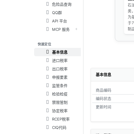
危险品查询
石
类
QQ群
为
API 平台
于
制
MCP 服务
快速定位
基本信息
进口税率
出口税率
基本信息
申报要素
监管条件
商品编码
检验检疫
编码状态
禁限管制
更新时间
协定税率
RCEP税率
CIQ代码