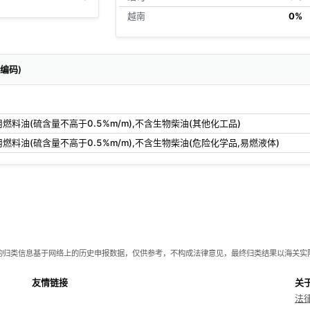
越南
0%
关编码)
燃料油(硫含量不高于0.5%m/m),不含生物柴油(其他化工品)
燃料油(硫含量不高于0.5%m/m),不含生物柴油(危险化学品,易燃液体)
的归类信息基于网络上的历史申报数据，仅供参考，不构成法律意见，最终归类结果以海关实
友情链接
关
法