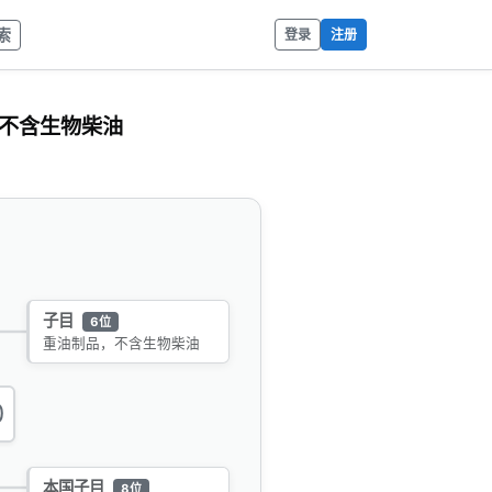
索
登录
注册
,不含生物柴油
子目
6位
重油制品，不含生物柴油
0
本国子目
8位