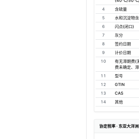
(40℃/50℃
4
含硫量
5
水和沉淀物含
6
闪点(闭口)
7
灰分
8
签约日期
9
计价日期
10
有无滞期费(
费未确定、滞
11
型号
12
GTIN
13
CAS
14
其他
协定税率 · 东亚大洋洲