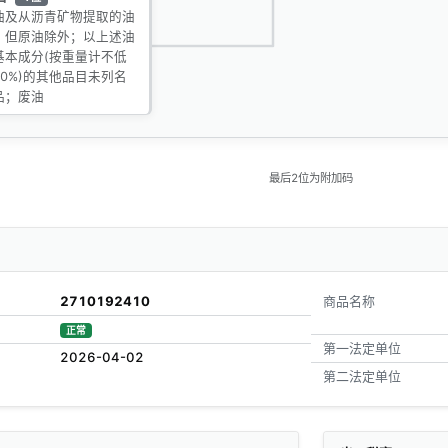
油及从沥青矿物提取的油
，但原油除外；以上述油
基本成分(按重量计不低
70%)的其他品目未列名
品；废油
最后2位为附加码
2710192410
商品名称
正常
第一法定单位
2026-04-02
第二法定单位