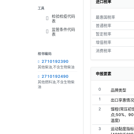
进口税率
工具
检验检疫代码
最惠国税率
表
普通税率
监管条件代码
暂定税率
表
增值税率
消费税率
相邻编码
2710192390
其他柴油,不含生物柴油
申报要素
2710192490
其他燃料油,不含生物柴
油
0
品牌类型
1
出口享惠情况
2
馏程(常压初
点;50%、9
温度)
3
运动黏度指标