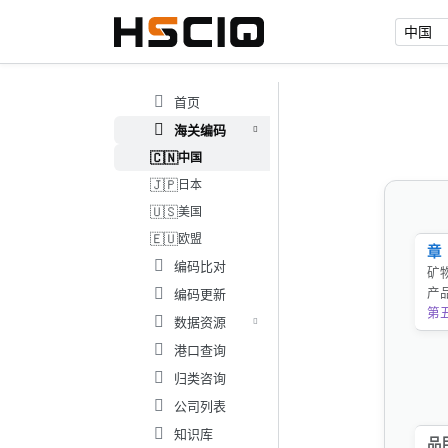
首页
海关编码
🇨🇳
中国
🇯🇵
日本
🇺🇸
美国
🇪🇺
欧盟
章
编码比对
矿
产
编码更新
第
数据资源
港口查询
归类咨询
公司列表
知识库
品