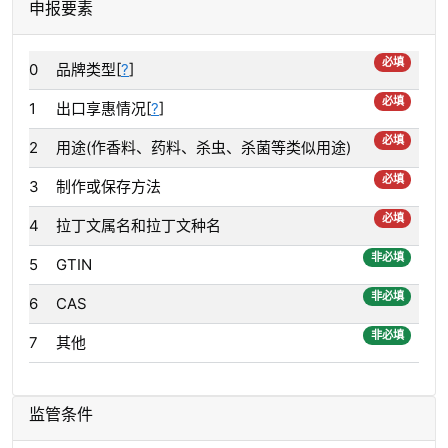
申报要素
必填
0
品牌类型[
?
]
必填
1
出口享惠情况[
?
]
必填
2
用途(作香料、药料、杀虫、杀菌等类似用途)
必填
3
制作或保存方法
必填
4
拉丁文属名和拉丁文种名
非必填
5
GTIN
非必填
6
CAS
非必填
7
其他
监管条件