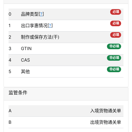
必填
0
品牌类型[
?
]
必填
1
出口享惠情况[
?
]
必填
2
制作或保存方法(干)
非必填
3
GTIN
非必填
4
CAS
非必填
5
其他
监管条件
A
入境货物通关单
B
出境货物通关单