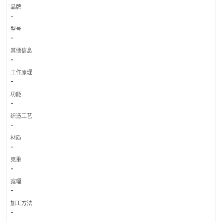
品牌
-
型号
-
其他信息
-
工作原理
-
功能
-
织造工艺
-
材质
-
克重
-
宽幅
-
加工方法
-