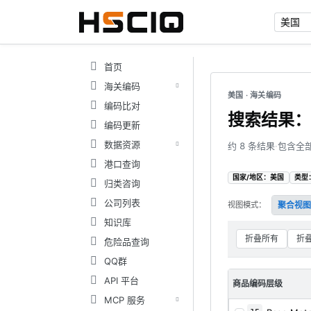
首页
海关编码
美国 · 海关编码
编码比对
搜索结果：7
编码更新
数据资源
约 8 条结果
·
包含全
港口查询
国家/地区：美国
类型
归类咨询
公司列表
视图模式：
聚合视图
知识库
折叠所有
折
危险品查询
QQ群
API 平台
商品编码层级
MCP 服务